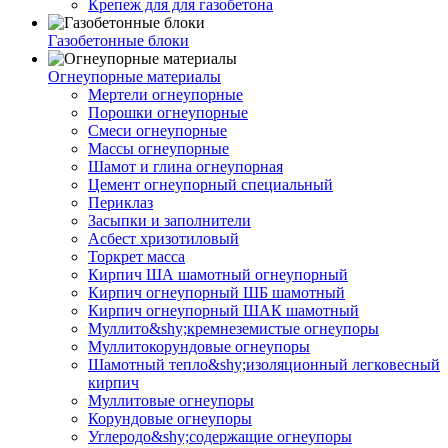
Крепеж для для газобетона
Газобетонные блоки
Огнеупорные материалы
Мертели огнеупорные
Порошки огнеупорные
Смеси огнеупорные
Массы огнеупорные
Шамот и глина огнеупорная
Цемент огнеупорный специальный
Периклаз
Засыпки и заполнители
Асбест хризотиловый
Торкрет масса
Кирпич ША шамотный огнеупорный
Кирпич огнеупорный ШБ шамотный
Кирпич огнеупорный ШАК шамотный
Муллито&shy;­кремнеземистые огнеупоры
Муллито­корундовые огнеупоры
Шамотный тепло&shy;изоляционный легковесный
кирпич
Муллитовые огнеупоры
Корундовые огнеупоры
Углеродо&shy;содержащие огнеупоры