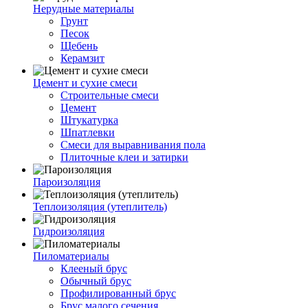
Нерудные материалы
Грунт
Песок
Щебень
Керамзит
Цемент и сухие смеси
Строительные смеси
Цемент
Штукатурка
Шпатлевки
Смеси для выравнивания пола
Плиточные клеи и затирки
Пароизоляция
Теплоизоляция (утеплитель)
Гидроизоляция
Пиломатериалы
Клееный брус
Обычный брус
Профилированный брус
Брус малого сечения