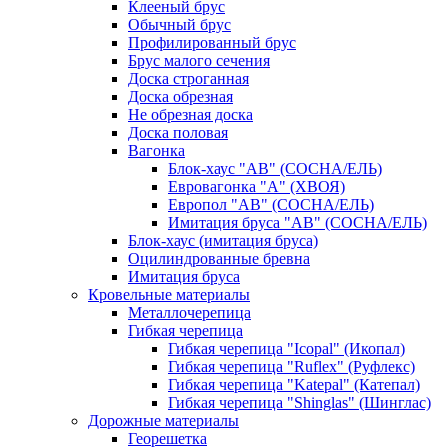
Клееный брус
Обычный брус
Профилированный брус
Брус малого сечения
Доска строганная
Доска обрезная
Не обрезная доска
Доска половая
Вагонка
Блок-хаус "АВ" (СОСНА/ЕЛЬ)
Евровагонка "А" (ХВОЯ)
Европол "АВ" (СОСНА/ЕЛЬ)
Имитация бруса "АВ" (СОСНА/ЕЛЬ)
Блок-хаус (имитация бруса)
Оцилиндрованные бревна
Имитация бруса
Кровельные материалы
Металлочерепица
Гибкая черепица
Гибкая черепица "Icopal" (Икопал)
Гибкая черепица "Ruflex" (Руфлекс)
Гибкая черепица "Katepal" (Катепал)
Гибкая черепица "Shinglas" (Шинглас)
Дорожные материалы
Георешетка