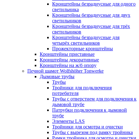
Кронштейны безрадиусные для одного
светильника
Кронштейны безрадиусные для двух
светильников
Кронштейны безрадиусные для трёх
светильников
Кронштейны безрадиусные для
четырёх светильников
Прожекторные кронштейны
Кронштейны приставные
Кронштейны декоративные
Кронштейны на ж/б опору
Печной шамот Wolfshöher Tonwerke
Дымовые трубы
Трубы
Тройники для подключения
потребителя
Трубы с отверстием для подключения к
дымовой трубе
Патрубки подключения к дымовой
трубе
Элементы LAS
Тройники для осмотра и очистки
Трубы с вырезом под рамку тройника
Рамки тройника для осмотра и очистки