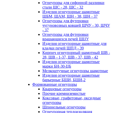
Огнеупоры для сифонной разливки
стали ШС - 28, ШС - 32
Изделия огнеупорные шамотные
ШБМ, ШАМ, ШН - 38, ШН - 37
Огнеупоры для футеровки
чугуновозных ковшей ШЧУ - 30, ШЧУ
- 37
Огнеупоры для футеровки
вращающихся печей ШЦУ
Изделия огнеупорные шамотные для
кладки печей ШПД - 39
Кирпич огнеупорный шамотный ШВ -
28, ШВ - 1-37, ШВ - 37, ШВ - 42
Изделия огнеупорные шамотные
марки БН-30-ЦБ
Мелкоштучные огнеупоры шамотные
Изделия огнеупорные шамотные
барьерные БШИ, БШИ-2
Формованные огнеупоры
Кварцевые огнеупоры
Прочие кремниземистые
Коксовые, графитовые, оксидные
огнеупоры
Шпинельные огнеупоры
Огнеупорная теплоизоляция