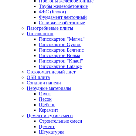
Прогоны железобетонные
Трубы железобетонные
ФБС (Блоки)
Фундамент ленточный
Сваи железобетонные
Пазогребневые плиты
Гипсокартон
Гипсокартон "Магма"
Гипсокартон Gyproc
Гипсокартон Белгипс
Гипсокартон Волма
Гипсокартон "Knauf"
Гипсокартон Lafarge
Стекломагниевый лист
OSB плита
Сэндвич панели
Нерудные материалы
Грунт
Песок
Щебень
Керамзит
Цемент и сухие смеси
Строительные смеси
Цемент
Штукатурка