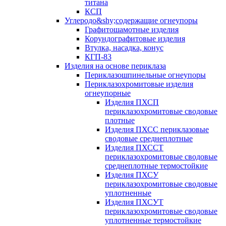
титана
КСП
Углеродо&shy;содержащие огнеупоры
Графитошамотные изделия
Корундографитовые изделия
Втулка, насадка, конус
КГП-83
Изделия на основе периклаза
Периклазошпинельные огнеупоры
Периклазохромитовые изделия
огнеупорные
Изделия ПХСП
периклазохромитовые сводовые
плотные
Изделия ПХСС периклазовые
сводовые среднеплотные
Изделия ПХССТ
периклазохромитовые сводовые
среднеплотные термостойкие
Изделия ПХСУ
периклазохромитовые сводовые
уплотненные
Изделия ПХСУТ
периклазохромитовые сводовые
уплотненные термостойкие