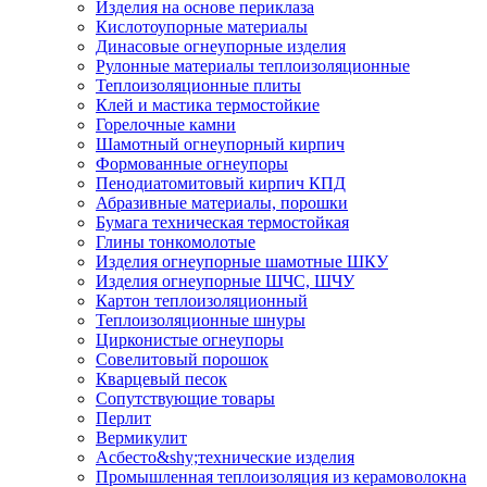
Изделия на основе периклаза
Кислотоупорные материалы
Динасовые огнеупорные изделия
Рулонные материалы теплоизоляционные
Тепло­изоляционные плиты
Клей и мастика термостойкие
Горелочные камни
Шамотный огнеупорный кирпич
Формованные огнеупоры
Пенодиатомитовый кирпич КПД
Абразивные материалы, порошки
Бумага техническая термостойкая
Глины тонкомолотые
Изделия огнеупорные шамотные ШКУ
Изделия огнеупорные ШЧС, ШЧУ
Картон теплоизоляционный
Теплоизоляционные шнуры
Цирконистые огнеупоры
Совелитовый порошок
Кварцевый песок
Сопутствующие товары
Перлит
Вермикулит
Асбесто&shy;технические изделия
Промышленная теплоизоляция из керамоволокна