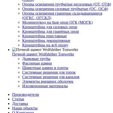
Опоры освещения трубчатые несиловые (ОТ, ОТф)
Опоры освещения силовые трубчатые (ОС, ОСф)
Опоры освещения граненые складывающиеся
(ОГКС, ОГСКЛ)
Молниеотвод на базе опор ОГК (МОГК)
Кронштейны для силовых опор
Кронштейны для гранёных опор
Кронштейны приставные
Кронштейны декоративные
Кронштейны на ж/б опору
Печной шамот Wolfshöher Tonwerke
Дымовые трубы
Фасонные камни
Шамотные камни и плиты
Системные решения для топок
Системные решения для каналов
Элементы внешних оболочек
Изоляционные материалы
Производители
Статьи
Доставка
Наши объекты
О Компании