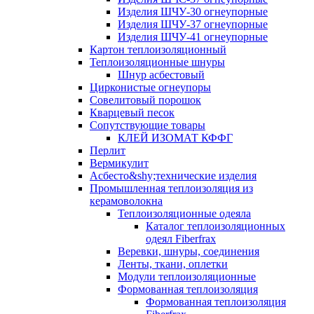
Изделия ШЧУ-30 огнеупорные
Изделия ШЧУ-37 огнеупорные
Изделия ШЧУ-41 огнеупорные
Картон теплоизоляционный
Теплоизоляционные шнуры
Шнур асбестовый
Цирконистые огнеупоры
Совелитовый порошок
Кварцевый песок
Сопутствующие товары
КЛЕЙ ИЗОМАТ КФФГ
Перлит
Вермикулит
Асбесто&shy;технические изделия
Промышленная теплоизоляция из
керамоволокна
Теплоизоляционные одеяла
Каталог теплоизоляционных
одеял Fiberfrax
Веревки, шнуры, соединения
Ленты, ткани, оплетки
Модули теплоизоляционные
Формованная теплоизоляция
Формованная теплоизоляция