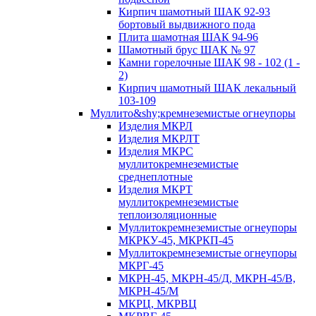
Кирпич шамотный ШАК 92-93
бортовый выдвижного пода
Плита шамотная ШАК 94-96
Шамотный брус ШАК № 97
Камни горелочные ШАК 98 - 102 (1 -
2)
Кирпич шамотный ШАК лекальный
103-109
Муллито&shy;­кремнеземистые огнеупоры
Изделия МКРЛ
Изделия МКРЛТ
Изделия МКРС
муллитокремнеземистые
среднеплотные
Изделия МКРТ
муллитокремнеземистые
теплоизоляционные
Муллитокремнеземистые огнеупоры
МКРКУ-45, МКРКП-45
Муллитокремнеземистые огнеупоры
МКРГ-45
МКРН-45, МКРН-45/Д, МКРН-45/В,
МКРН-45/М
МКРЦ, МКРВЦ