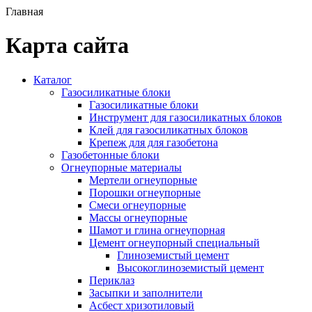
Главная
Карта сайта
Каталог
Газосиликатные блоки
Газосиликатные блоки
Инструмент для газосиликатных блоков
Клей для газосиликатных блоков
Крепеж для для газобетона
Газобетонные блоки
Огнеупорные материалы
Мертели огнеупорные
Порошки огнеупорные
Смеси огнеупорные
Массы огнеупорные
Шамот и глина огнеупорная
Цемент огнеупорный специальный
Глиноземистый цемент
Высокоглиноземистый цемент
Периклаз
Засыпки и заполнители
Асбест хризотиловый