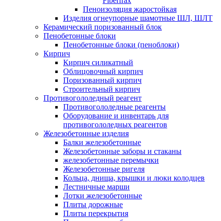
Fiberfrax
Пеноизоляция жаростойкая
Изделия огнеупорные шамотные ШЛ, ШЛТ
Керамический поризованный блок
Пенобетонные блоки
Пенобетонные блоки (пеноблоки)
Кирпич
Кирпич силикатный
Облицовочный кирпич
Поризованный кирпич
Строительный кирпич
Противогололедный реагент
Противогололедные реагенты
Оборудование и инвентарь для
противогололедных реагентов
Железобетонные изделия
Балки железобетонные
Железобетонные заборы и стаканы
железобетонные перемычки
Железобетонные ригеля
Кольца, днища, крышки и люки колодцев
Лестничные марши
Лотки железобетонные
Плиты дорожные
Плиты перекрытия